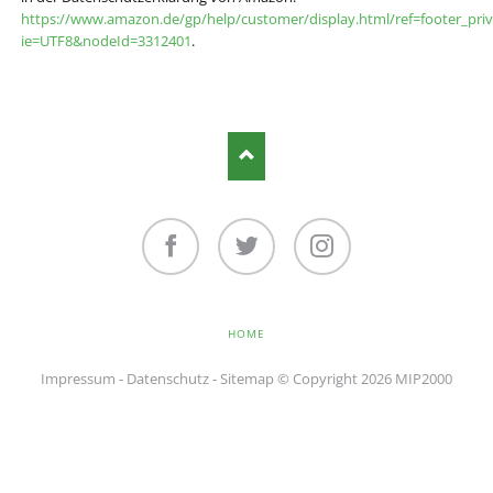
https://www.amazon.de/gp/help/customer/display.html/ref=footer_pri
ie=UTF8&nodeId=3312401
.
Facebook
Twitter
Instagram
NAVIGATION
HOME
ÜBERSPRINGEN
Impressum
-
Datenschutz
-
Sitemap
© Copyright 2026 MIP2000